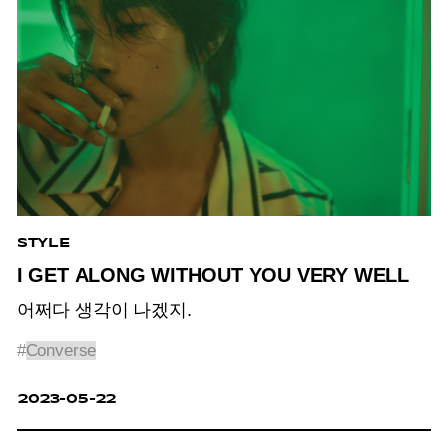
STYLE
I GET ALONG WITHOUT YOU VERY WELL
어쩌다 생각이 나겠지.
#
Converse
2023-05-22