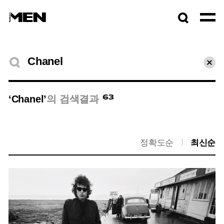
검색창
열기
검색결과
초기
63
‘Chanel’
의 검색결과
정확도순
최신순