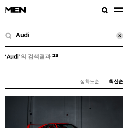
검색창
열기
검색결과
초기
23
‘Audi’
의 검색결과
정확도순
최신순