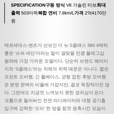
SPECIFICATION
구동 방식
V8 가솔린 터보
최대
출력
503마력
복합 연비
7.8km/L
가격
2억4170만
원
메르세데스-벤츠가 선보인 더 뉴 S클래스 580 4매틱
롱은 ‘슈퍼 세단’이라는 말이 걸맞을 만큼 플래그십
왕좌에 가장 가까운 모델이다. 단순히 브랜드 헤리티
지와 ‘S클래스’라는 차체의 위력 때문은 아니다. 짧은
프런트 오버행, 긴 휠베이스, 균형 잡힌 후방 오버행
은 분명 완벽의 비율에 가깝지만, 결코 독창적이진 않
다. 그런데도 지금껏 느껴보지 못한 경외심이 든다.
크롬으로 둘러싸인 전면 라디에이터와 대형 공기흡
입구에 강력한 ‘오라’ 한 방을 힘껏 응축시킨 모습이