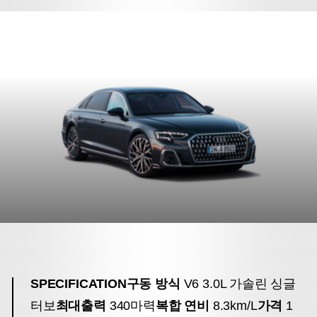
SPECIFICATION
구동 방식
V6 3.0L 가솔린 싱글
터보
최대출력
340마력
복합 연비
8.3km/L
가격
1