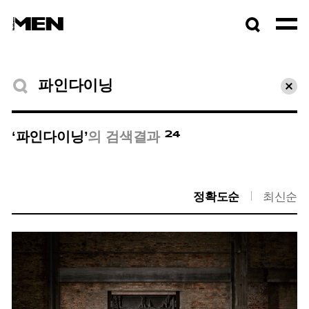
검색창
열기
검색결과
초기
24
‘파인다이닝’
의 검색결과
정확도순
최신순