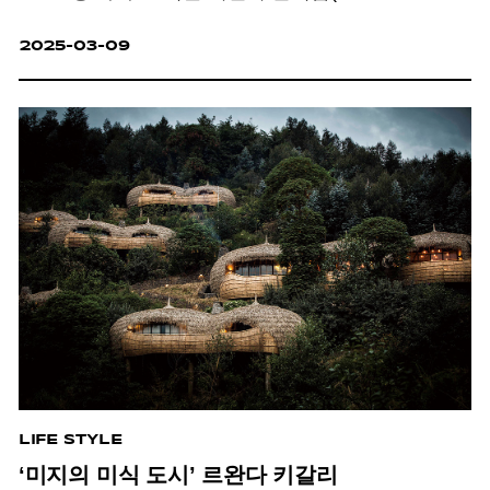
Perfection)’을 꼽았다. 채식은 이제 채식주의자의
2025-03-09
전유물이 아닌 하나의 장르가 됐다.
LIFE STYLE
‘미지의 미식 도시’ 르완다 키갈리