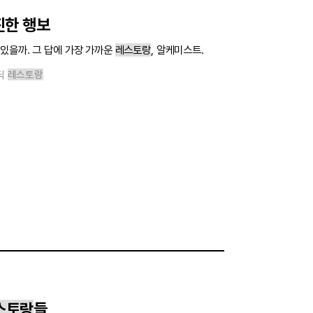
진한 행보
있을까. 그 답에 가장 가까운
레스토랑
, 알케미스트.
딕
레스토랑
스토랑
들