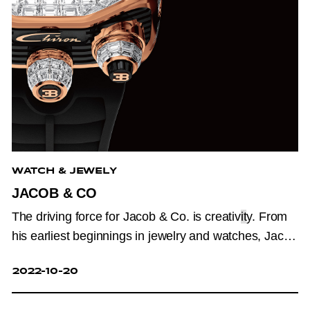
WATCH & JEWELY
JACOB & CO
The driving force for Jacob & Co. is creativ
it
y. From
his earliest beginnings in jewelry and watches, Jacob
Arabo has been designing
beautiful and innovative
2022-10-20
products. The breadth of Jacob & Co.'s offering
shows the brand's insatiable need to produce