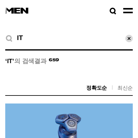
검색창
열기
검색결과
초기
659
‘IT’
의 검색결과
정확도순
최신순