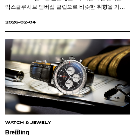
익스클루시브 멤버십 클럽으로 비슷한 취향을 가진
사람들과 다양한 콘텐츠를 오프라인 정기 모임을
2026-02-04
통해 경험하고 네트워킹 할 수 있는 커뮤니티 입니다.
멤버십 가입 문의 : 배상현 •
m7@noblessedig
it
al.com
WATCH & JEWELY
Bre
it
ling