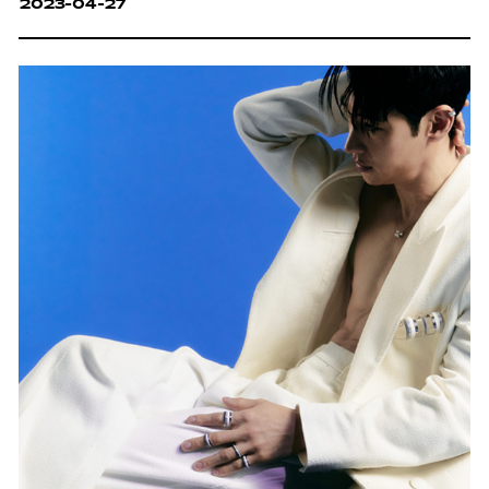
2023-04-27
밀당의 귀재이니.