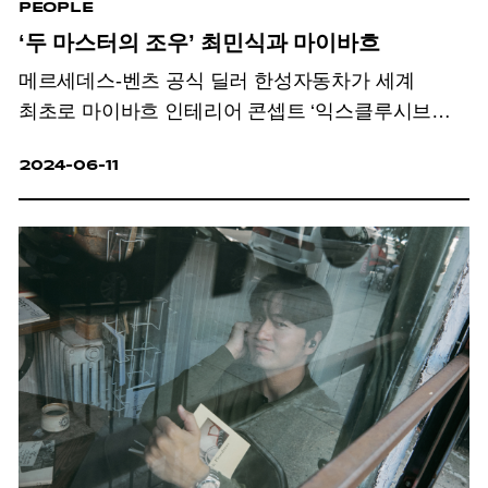
PEOPLE
‘두 마스터의 조우’ 최민식과 마이바흐
메르세데스-벤츠 공식 딜러 한성자동차가 세계
최초로
마이바흐 인테리어 콘셉트 ‘익스클루시브
라운지 플러스’를 적용한
청담전시장을 오픈했다.
2024-06-11
이곳에서 집념으로 독보적 예술 세계를
창조하는
배우
최민식과 마이바흐의 묵직한 만남이
이루어졌다.