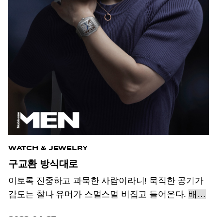
WATCH & JEWELRY
구교환 방식대로
이토록 진중하고 과묵한 사람이라니!
묵직한 공기가
감도는 찰나 유머가 스멀스멀 비집고 들어온다.
배우
구교환을 알아갈 때 방심은 금물이다.
이 남자,