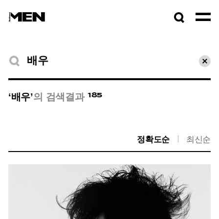
검색창
열기
검색결과
초기
185
‘배우’
의 검색결과
정확도순
최신순