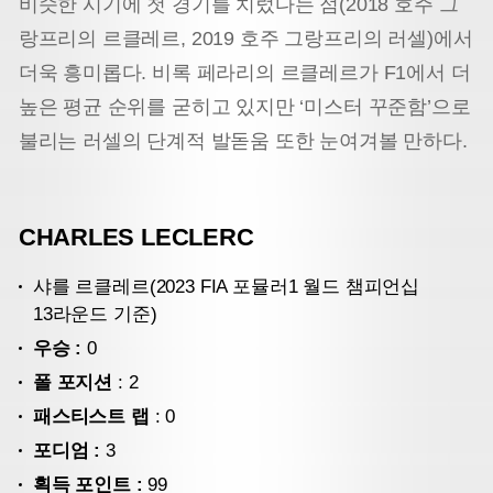
비슷한 시기에 첫 경기를 치렀다는 점(2018 호주 그
랑프리의 르클레르, 2019 호주 그랑프리의 러셀)에서
더욱 흥미롭다. 비록 페라리의 르클레르가 F1에서 더
높은 평균 순위를 굳히고 있지만 ‘미스터 꾸준함’으로
불리는 러셀의 단계적 발돋움 또한 눈여겨볼 만하다.
CHARLES LECLERC
샤를 르클레르(2023 FIA 포뮬러1 월드 챔피언십
13라운드 기준)
우승 :
0
폴 포지션
: 2
패스티스트 랩
: 0
포디엄 :
3
획득 포인트 :
99