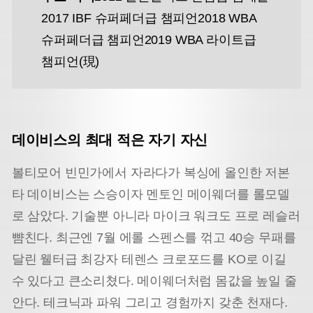
2017 IBF 슈퍼페더급 챔피언
2018 WBA
슈퍼페더급 챔피언
2019 WBA 라이트급
챔피언(現)
데이비스의 최대 적은 자기 자신
볼티모어 빈민가에서 자라다가 복싱에 올인한 저본
타 데이비스는 스승이자 멘토인 메이웨더를 롤모델
로 삼았다. 기술뿐 아니라 마이크 워크도 프로 레슬러
뺨친다. 최근엔 7월 에롤 스펜스를 꺾고 40승 무패를
달린 웰터급 최강자 테렌스 크로포드를 KO로 이길
수 있다고 큰소리쳤다. 메이웨더처럼 몸값을 높일 줄
안다. 테크닉과 파워 그리고 경험까지 갖춘 천재다.