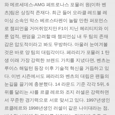
와 메르세데스-AMG 페트로나스 포뮬러 원(이하 벤
츠)팀은 상징적 존재다. 최근 들어 오라클 레드불 레
이싱 소속인 막스 베르스타펜이 놀랄 만한 퍼포먼스
로 챔피언을 거머쥐었지만 F1이 지닌 헤리티지와 이
룬 업적, 팬덤을 고려할 때 챔피언십 내 두 팀의 존재
감은 압도적이라고 봐도 무방하다. 아울러 눈여겨볼
것은 바로 양 팀의 대립각이다. 페라리가 포뮬러 1 탄
생 이래 가장 강력한 브랜드 가치를 지녔다면, 벤츠는
루이스 해밀턴 등장 이후 기술적 혁신을 거듭하고 있
다. 이번 시즌에서도 페라리와 벤츠의 대립은 팬들의
눈길을 끌기에 충분했다. 14 라운드 기준 각각 5위, 6
위를 달리는 샤를 르클 레르와 조지 러셀은 강력하면
서 꾸준한 경기력으로 서로 맞서고 있다. 1997년생인
르클레르와 1998년생인 러셀이 같은 나이대라는 점,