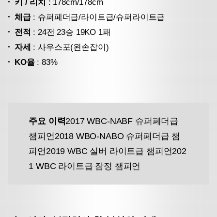
키 / 리치
: 178cm/178cm
체급
: 슈퍼페더급/라이트급/슈퍼라이트급
전적
: 24전 23승 19KO 1패
자세
: 사우스포(왼손잡이)
KO율
: 83%
주요 이력
2017 WBC-NABF 슈퍼페더급
챔피언
2018 WBO-NABO 슈퍼페더급 챔
피언
2019 WBC 실버 라이트급 챔피언
202
1 WBC 라이트급 잠정 챔피언