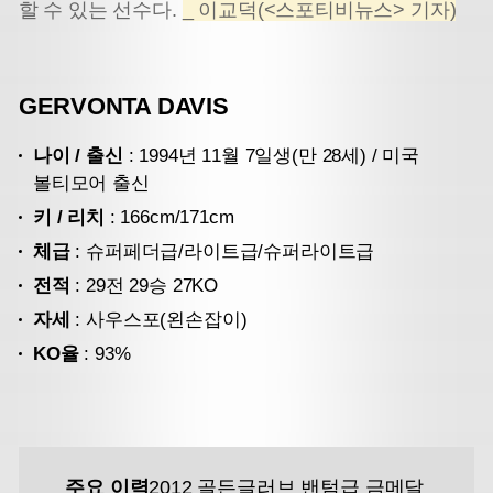
할 수 있는 선수다.
_ 이교덕(<스포티비뉴스> 기자)
GERVONTA DAVIS
나이 / 출신
: 1994년 11월 7일생(만 28세) / 미국
볼티모어 출신
키 / 리치
: 166cm/171cm
체급
: 슈퍼페더급/라이트급/슈퍼라이트급
전적
: 29전 29승 27KO
자세
: 사우스포(왼손잡이)
KO율
: 93%
주요 이력
2012 골든글러브 밴텀급 금메달