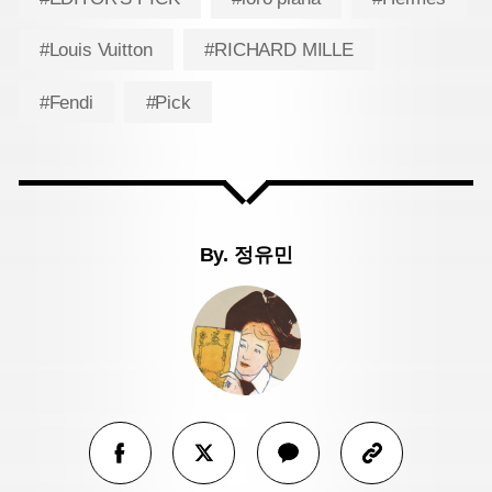
#Louis Vuitton
#RICHARD MILLE
#Fendi
#Pick
By.
정유민