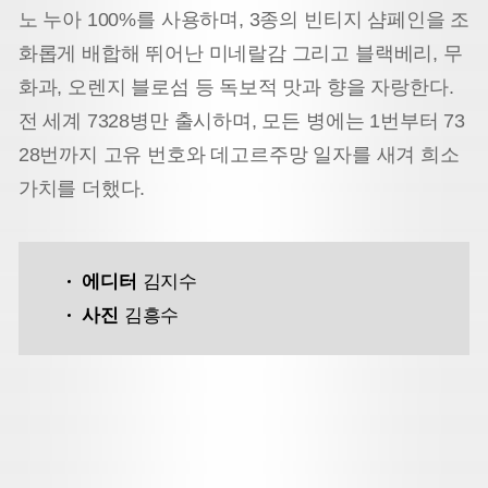
노 누아 100%를 사용하며, 3종의 빈티지 샴페인을 조
화롭게 배합해 뛰어난 미네랄감 그리고 블랙베리, 무
화과, 오렌지 블로섬 등 독보적 맛과 향을 자랑한다.
전 세계 7328병만 출시하며, 모든 병에는 1번부터 73
28번까지 고유 번호와 데고르주망 일자를 새겨 희소
가치를 더했다.
에디터
김지수
사진
김흥수