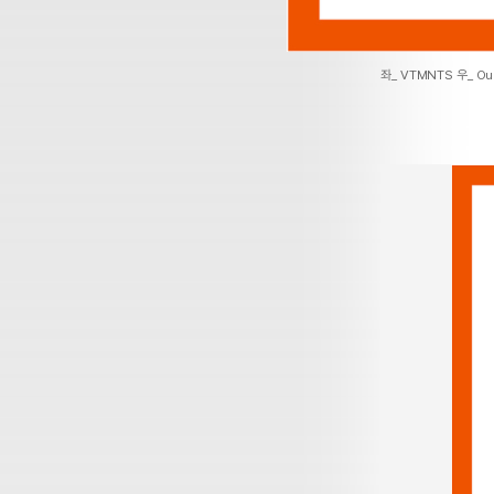
좌_ VTMNTS 우_ Our