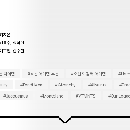
허지은
김흥수, 정석헌
이호진, 김수진
천 아이템
#쇼핑 아이템 추천
#오렌지 컬러 아이템
#Her
auty
#Fendi Men
#Givenchy
#Allsaints
#Pra
#Jacquemus
#Montblanc
#VTMNTS
#Our Lega