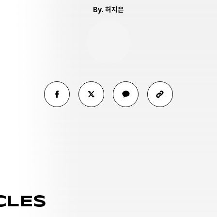
By.
허지은
CLES