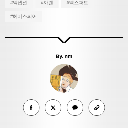
#익셉션
#까렌
#엑스퍼트
#헤미스피어
By.
nm