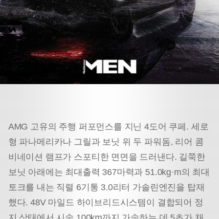
AMG 고유의 주행 퍼포먼스를 지닌 4도어 쿠페. 세로
형 파나메리카나 그릴과 보닛 위 두 파워돔, 리어 콤
비네이션 램프가 스포티한 면면을 드러낸다. 길쭉한
보닛 아래에는 최대출력 367마력과 51.0kg·m의 최대
토크를 내는 직렬 6기통 3.0리터 가솔린엔진을 탑재
했다. 48V 마일드 하이브리드시스템이 결합되어 정
지 상태에서 시속 100km까지 가속하는 데 5초가 채