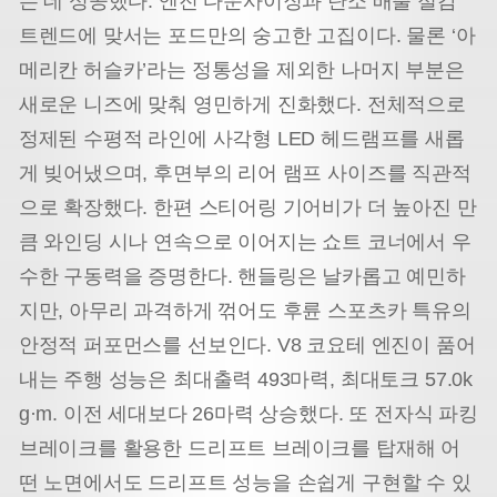
는 데 성공했다. 엔진 다운사이징과 탄소 배출 절감
트렌드에 맞서는 포드만의 숭고한 고집이다. 물론 ‘아
메리칸 허슬카’라는 정통성을 제외한 나머지 부분은
새로운 니즈에 맞춰 영민하게 진화했다. 전체적으로
정제된 수평적 라인에 사각형 LED 헤드램프를 새롭
게 빚어냈으며, 후면부의 리어 램프 사이즈를 직관적
으로 확장했다. 한편 스티어링 기어비가 더 높아진 만
큼 와인딩 시나 연속으로 이어지는 쇼트 코너에서 우
수한 구동력을 증명한다. 핸들링은 날카롭고 예민하
지만, 아무리 과격하게 꺾어도 후륜 스포츠카 특유의
안정적 퍼포먼스를 선보인다. V8 코요테 엔진이 품어
내는 주행 성능은 최대출력 493마력, 최대토크 57.0k
g·m. 이전 세대보다 26마력 상승했다. 또 전자식 파킹
브레이크를 활용한 드리프트 브레이크를 탑재해 어
떤 노면에서도 드리프트 성능을 손쉽게 구현할 수 있