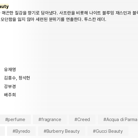
auty
 매끈한 질감을 향기로 담아냈다. 사프란을 비롯해 나이트 블루밍 재스민과 
모던함을 잃지 않아 세련된 분위기를 연출한다. 투스칸 레더.
유재영
김흥수, 정석헌
강부경
배주희
#perfume
#fragrance
#Creed
#Acqua di Parma
#Byredo
#Burberry Beauty
#Gucci Beauty