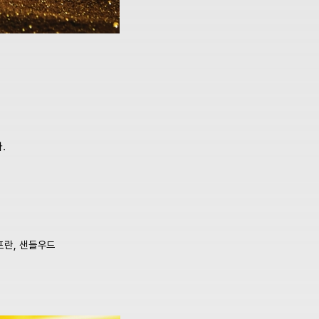
.
프란, 샌들우드