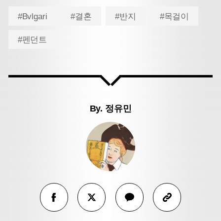
#Bvlgari
#결혼
#반지
#목걸이
#펜던트
By.
정유민