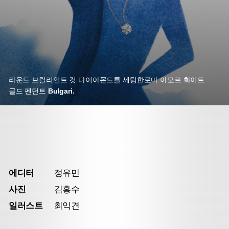
라운드 브릴리언트 컷 다이아몬드를 세팅한
로마 아모르 화이트
골드 펜던트
Bulgari.
에디터
정유민
사진
김흥수
일러스트
최익견