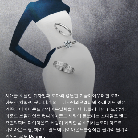
시대를 초월한 디자인과 로마의 영원한 기품이
어우러진 로마
아모르 컬렉션. 군더더기 없는 디자인의
플래티넘 소재 밴드 링은
안쪽의 다이아몬드 장식이
특별함을 더한다. 플래티넘 밴드 중앙의
라운드 브릴리언트 컷
다이아몬드 세팅이 돋보이는 스타일로 밴드
측면의
파베 다이아몬드 세팅이 화려함을 배가하는
로마 아모르
다이아몬드 링, 화이트 골드에 다이아몬드를
장식한 불가리 불가리
링까지 모두
Bulgari.