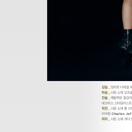
김립
_ 컷아웃 디테일 
하슬 _
시퀸 소재 오프
진솔
_ 메탈릭한 질감
네크리스 스타일리스트 
희진
_ 시퀸 소재 롱 
이어링
Charles Jef
최리
_ 시퀸 소재 개더