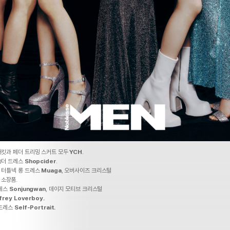
재킷과 페더 트리밍 스커트 모두
YCH
.
숄더 드레스
Shopcider
.
의 터틀넥 롱 드레스
Muaga
, 오버사이즈 크리스털
소장품.
드레스
Sonjungwan
, 데이지 모티브 크리스털
frey Loverboy.
 드레스
Self-Portrait.