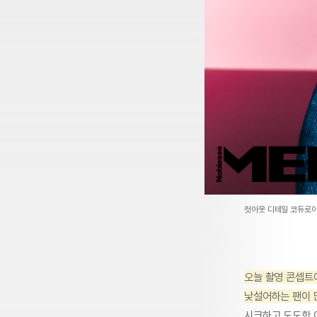
컷아웃 디테일 코듀로
오늘 촬영 콘셉트에
낯설어하는 팬이 
시크하고 도도한 