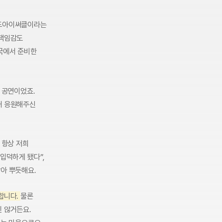
드아이써클이라는
 책임감도
한국에서 준비한
어 공연이었죠.
때 응원해주신
 항상 저희
입덕하게 됐다”,
같아 뿌듯해요.
합니다.
물론
진 않거든요.