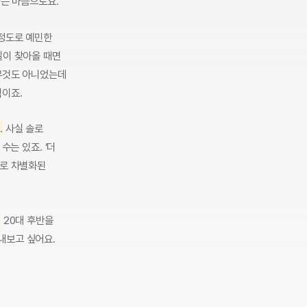
하는 마음으로요.
 정도로 예민한
일이 찾아올 때면
아무것도 아니었는데
식이죠.
.
사실 솔로
수는 있죠. ‘더
으로 차별화된
?
20대 후반을
내보고 싶어요.