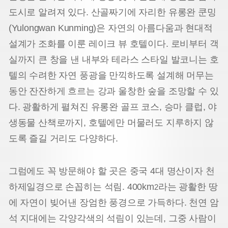
도시로 알려져 있다. 산골짜기에 자리한 유롱완 쿤밍
(Yulongwan Kunming)은 자연의 아름다움과 현대적
설계가 조화를 이룬 레이크 뷰 호텔이다. 로비부터 객
실까지 큰 창을 낸 내부와 테라스 스타일 발코니는 호
텔의 수려한 자연 풍광을 만끽하도록 설계해 머무는
동안 잔잔하게 흐르는 강과 울창한 숲을 조망할 수 있
다. 광활하게 펼쳐진 유롱완 골프 코스, 승마 클럽, 야
생동물 산책로까지, 호텔에만 머물러도 지루하지 않
도록 즐길 거리도 다양하다.
그럼에도 꼭 방문해야 할 곳은 중국 4대 명산이자 천
하제일경으로 손꼽히는 석림. 400km
라는 광활한 땅
2
에 자연이 빚어낸 장엄한 풍경으로 가득하다. 천연 암
석 지대에는 각양각색의 석림이 있는데, 그중 사람이