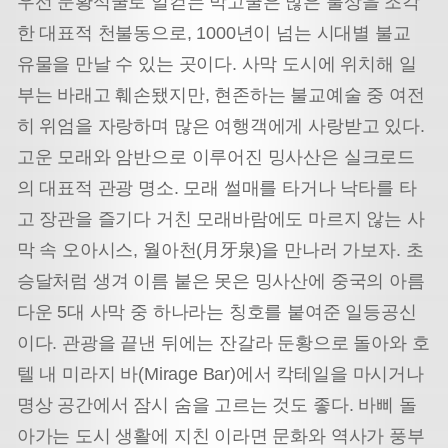
우선 둔황석굴로 일컫는 막고굴은 많은 불상을 조각
한 대표적 천불동으로, 1000년이 넘는 시대별 불교
유물을 만날 수 있는 곳이다. 사막 도시에 위치해 일
부는 바래고 훼손됐지만, 현존하는 불교예술 중 여전
히 위엄을 자랑하며 많은 여행객에게 사랑받고 있다.
고운 모래와 암반으로 이루어진 밍사산은 실크로드
의 대표적 관광 명소. 모래 썰매를 타거나 낙타를 타
고 장관을 즐기다 거친 모래바람에도 마르지 않는 사
막 속 오아시스, 월아천(月牙泉)을 만나러 가보자. 초
승달처럼 생겨 이름 붙은 못은 밍사산에 중국의 아름
다운 5대 사막 중 하나라는 칭호를 붙여준 일등공신
이다. 관광을 끝낸 뒤에는 잔갈라 둔황으로 돌아와 호
텔 내 미라지 바(Mirage Bar)에서 칵테일을 마시거나
명상 공간에서 잠시 숨을 고르는 것도 좋다. 바삐 돌
아가는 도시 생활에 지친 이라면 문화와 역사가 풍부