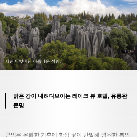
자연이 빚어낸 아름다운 석림.
맑은 강이 내려다보이는 레이크 뷰 호텔, 유롱완
쿤밍
쿤밍은 온화한 기후에 항상 꽃이 만발해 영원한 봄의