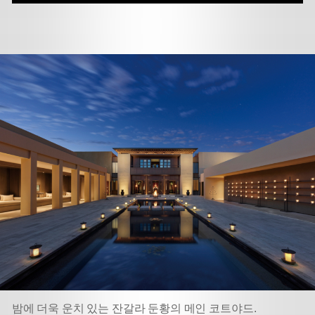
밤에 더욱 운치 있는 잔갈라 둔황의 메인 코트야드.