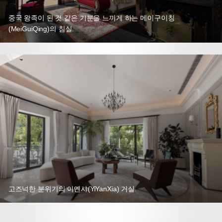
중국 왕족이 된 것 같은 기분을 느끼게 하는 메이구이칭
(MeiGuiQing)의 침실.
고즈넉한 분위기의 이옌샤(YiYanXia) 거실.