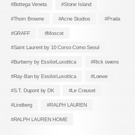
#Bottega Veneta
#Stone Island
#Thom Browne
#Acne Studios
#Prada
#GRAFF
#Moscot
#Saint Laurent by 10 Corso Como Seoul
#Burberry by EssilorLuxottica
#Rick owens
#Ray-Ban by EssilorLuxottica
#Loewe
#S.T. Dupont by DK
#Le Creuset
#Lindberg
#RALPH LAUREN
#RALPH LAUREN HOME