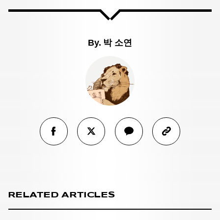
By.
박 소연
RELATED ARTICLES