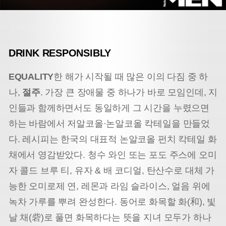
DRINK RESPONSIBLY
EQUALITY
한 해가 시작될 때 많은 이의 다짐 중 하
나,
절주
. 가장 큰 장애물 중 하나가 바로 모임인데, 지
인들과 함께하면서도 동일하게 그 시간을 누렸으면
하는 바람에서 저알코올·논알코올 칵테일을 만들었
다. 레시피는 한국의 대표적 논알코올 펀치 칵테일 화
채에서 영감받았다. 청수 와인 또는 포도 주스에 오미
자 콜드 브루 티, 유자 & 배 코디얼, 탄산수로 대체 가
능한 오미로제 연, 레몬과 라임 슬라이스, 얼음 위에
녹차 가루를 뿌려 완성한다. 동어로 화목할 화(和), 빛
날 채(砦)로 풀면 화목하다는 뜻을 지녀 모두가 하나