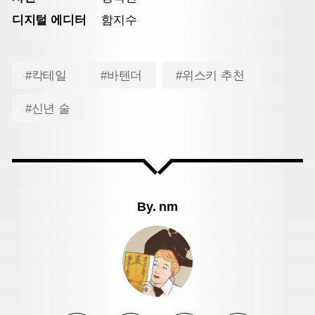
디지털 에디터
함지수
#칵테일
#바텐더
#위스키 추천
#신년 술
By.
nm