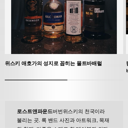
위스키 애호가의 성지로 꼽히는 몰트바배럴
로스트앤파운드
버번위스키의 천국이라
불리는 곳. 록 밴드 사진과 아트워크, 목재