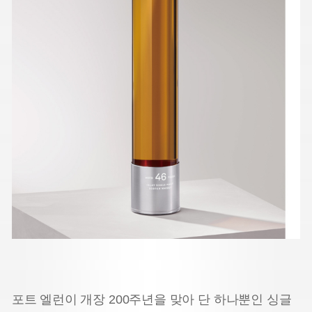
포트 엘런이 개장 200주년을 맞아 단 하나뿐인 싱글