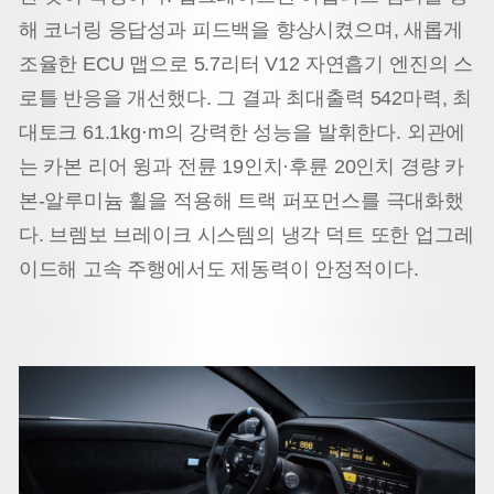
해 코너링 응답성과 피드백을 향상시켰으며, 새롭게
조율한 ECU 맵으로 5.7리터 V12 자연흡기 엔진의 스
로틀 반응을 개선했다. 그 결과 최대출력 542마력, 최
대토크 61.1kg·m의 강력한 성능을 발휘한다. 외관에
는 카본 리어 윙과 전륜 19인치·후륜 20인치 경량 카
본-알루미늄 휠을 적용해 트랙 퍼포먼스를 극대화했
다. 브렘보 브레이크 시스템의 냉각 덕트 또한 업그레
이드해 고속 주행에서도 제동력이 안정적이다.