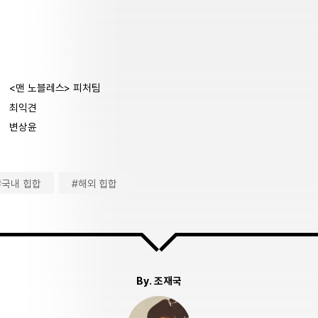
<맨 노블레스> 피처팀
최익견
변상윤
#국내 힙합
#해외 힙합
By.
조재국