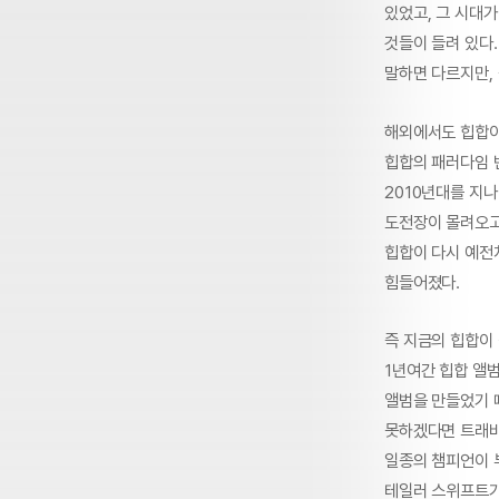
있었고, 그 시대가
것들이 들려 있다.
말하면 다르지만, 
해외에서도 힙합이
힙합의 패러다임 변
2010년대를 지나
도전장이 몰려오고
힙합이 다시 예전
힘들어졌다.
즉 지금의 힙합이 
1년여간 힙합 앨
앨범을 만들었기 
못하겠다면 트래비
일종의 챔피언이 부
테일러 스위프트가