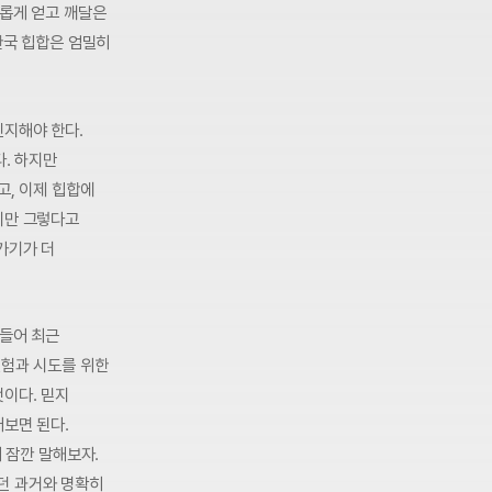
새롭게 얻고 깨달은
한국 힙합은 엄밀히
인지해야 한다.
다. 하지만
고, 이제 힙합에
지만 그렇다고
가기가 더
 들어 최근
실험과 시도를 위한
것이다. 믿지
어보면 된다.
해 잠깐 말해보자.
던 과거와 명확히