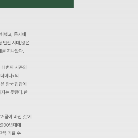
발휘했고, 동시에
을 만진 시대,많은
대를 지나왔다.
 11번째 시즌의
미더머니>의
들은 한국 힙합에
해지는 듯했다.한
‘거품이 빠진 것’에
2000년대에
잔뜩 가질 수