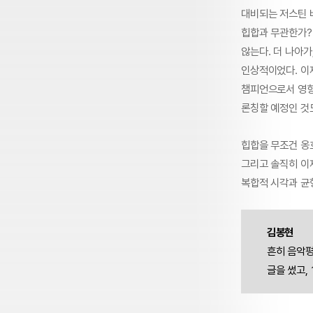
대비되는 저스틴 
힙합과 무관한가?
않는다. 더 나아가
인상적이었다. 이제
챔피언으로서 영향
론칭할 예정인 것도
힙합을 무조건 옹
그리고 솔직히 이
복합적 시각과 균형
김봉현
흔히 음악평
글을 썼고,