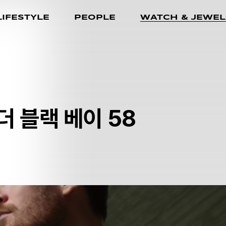
LIFESTYLE
PEOPLE
WATCH & JEWEL
더 블랙 베이 58