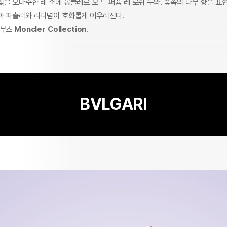
을 오마주한 레 소메 몽클레르 오 드 퍼퓸 레 로쉬 누와. 숲속의 나무 향을 표
아 파촐리와 라다넘이 호화롭게 어우러진다.
 부츠
Moncler Collection
.
BVLGARI