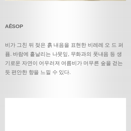
AĒSOP
비가 그친 뒤 젖은 흙 내음을 표현한 비레레 오 드 퍼
퓸. 바람에 흩날리는 나뭇잎, 무화과의 풋내음 등 생
기로운 자연이 어우러져 여름비가 머무른 숲을 걷는
듯 편안한 향을 느낄 수 있다.