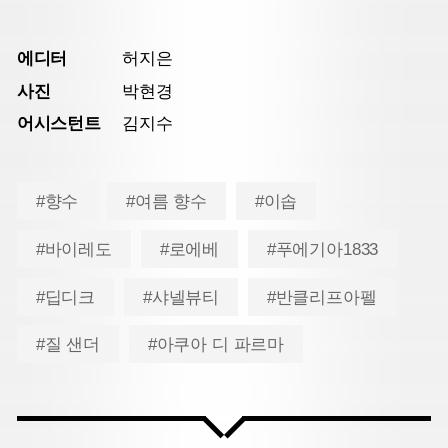
에디터
허지은
사진
박현경
어시스턴트
김지수
#향수
#여름 향수
#이솝
#바이레도
#로에베
#푸에기아1833
#딥디크
#샤넬뷰티
#반클리프아펠
#질 샌더
#아쿠아 디 파르마