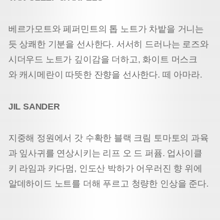
베르가모트와 페퍼민트의 톱 노트가 차밭을 거니는
듯 상쾌한 기분을 선사한다. 서서히 드러나는 로즈와
시더우드 노트가 깊이감을 더하고, 화이트 머스크
와 캐시메란이 따뜻한 잔향을 선사한다. 떼 아마라.
JIL SANDER
지중해 정원에서 갓 수확한 블랙 크림 토마토의 과육
과 잎사귀를 연상시키는 리프 오 드 퍼퓸. 업사이클
키 라임과 카다멈, 인도산 박하가 어우러진 향 위에
알데하이드 노트를 더해 푸르고 청량한 인상을 준다.