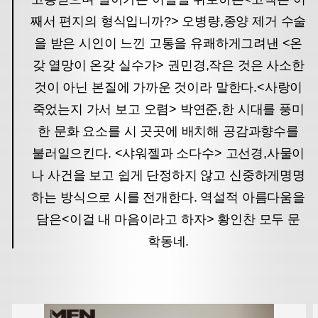
째서 편지의 형식입니까?> 오병량,
종양 제거 수술
을 받은 시인이 느낀 고통을 유쾌하게
그려낸 <온
갖 열망이 온갖 실수가> 권민경,
작은 것은 사소한
것이 아닌 본질에 가까운 것이라 말한다.
<사랑이
죽었는지 가서 보고 오렴> 박연준,
한 시대를 풍미
한 문화 요소를 시 곳곳에 배치해 공감과
향수를
불러일으킨다. <샤워젤과 소다수> 고선경,
사물이
나 사건을 보고 쉽게 단정하지 않고 신중하게
명명
하는 방식으로 시를 전개한다. 역설적 아름다움을
담은
<이걸 내 마음이라고 하자> 황인찬 모두 문
학동네.