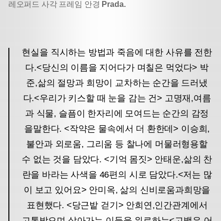
레오퍼드 사각 프레임 안경
Prada.
현실을 직시하는 방법과 죽음에 대한 사유를 전한
다.
<당신의 이름을 지어다가 며칠은 먹었다> 박
준,
삶의 절망과 희망이 교차하는 순간을 드러냈
다.
<우리가 키스할 때 눈을 감는 건> 고명재,
여름
과 식물, 슬픔이 한자리에 모여드는 순간의 감정
을
말한다. <작약은 물속에서 더 환한데> 이승희,
불안과 외로움, 그리움 등 찰나에 머물러
형용할
수 없는 것을 담았다. <기억 몸짓> 안태운,
삶의 찬
란을 바라는 사색을 46편의 시로 담았다.
<저는 많
이 보고 있어요> 안미옥, 삶의 신비로움과
희망을
표현했다. <당근밭 걷기> 안희연,
인간관계에서
고통받으며 살아가는 이들을 위로하는
<고백은 어