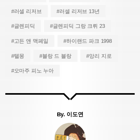
#러셀 리저브
#러셀 리저브 13년
#글렌피딕
#글렌피딕 그랑 크뤼 23
#고든 앤 맥페일
#하이랜드 파크 1998
#텔몽
#블랑 드 블랑
#앙리 지로
#오마주 피노 누아
By.
이도연