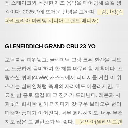
징 스테이크와 녹진한 재즈 음악을 페어링해 즐길 생
각이다. 2025년에 뜨거운 안녕을 고하며!
_ 김민석(캄
파리코리아 마케팅 시니어 브랜드 매니저)
GLENFIDDICH GRAND CRU 23 YO
모닥불을 피워놓고, 글렌피딕 그랑 크뤼 한잔을 니트
로 느긋하게 음미하며 한 해를 마무리할 계획이다. 프
랑스산 퀴베(cuvée) 캐스크에서 피니시를 거친 이 위
스키는 샴페인처럼 축배의 자리에도 어울리지만, 고
요한 밤 홀로 즐길 때 그 진가가 드러난다. 레몬과 사
과꽃의 화사한 향이 퍼지다가 갓 구운 브리오슈 번의
따뜻한 풍미가 이어진다. 너무 화려하지도, 너무 무겁
지도 않은 그 밸런스가 딱 좋다.
_ 윤민아(윌리엄그랜