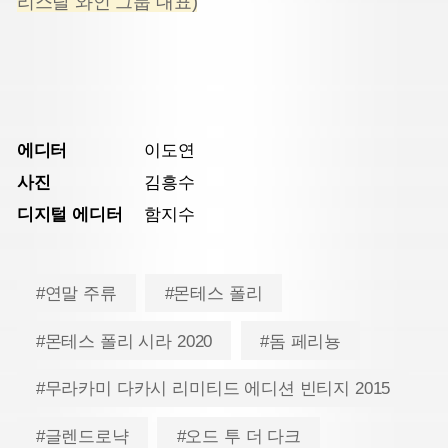
리스탈 와인 그룹 대표)
에디터
이도연
사진
김흥수
디지털 에디터
함지수
#연말 주류
#몬테스 폴리
#몬테스 폴리 시라 2020
#돔 페리뇽
#무라카미 다카시 리미티드 에디션 빈티지 2015
#글렌드로냑
#오드 투 더 다크