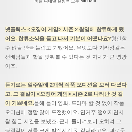
버클 디테일 슬링백 모두
Miu Miu.
넷플릭스
<
오징어 게임
>
시즌
2
촬영에 합류하게 됐
어요
.
합류소식을 듣고 나서 기분이 어땠나요
?
형언할
수 없을 만큼 놀랍고 기뻤어요. 무엇보다 기라성같은
선배님들과 합을 맞춰볼 수 있다는 것 자체가 큰 영광
이죠.
듣기로는 일주일에 2개씩 작품 오디션을 보러 다녔다
고. 그 결실이 <오징어 게임> 시즌 2로 나타난 것 같
아 기쁘네요.
올해 들어 영화, 드라마 할 것 없이 작품
오디션에 정말 많이 도전했어요. 연거푸 떨어지면서
참 힘든 시간을 보냈죠. 근데 돌이켜보니 오히려 그
좌절감이 저를 크게 발전시킨 것 같더라고요. 괴로운