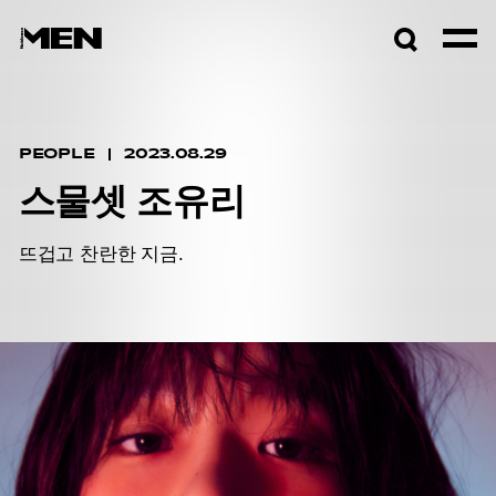
검색창
열기
PEOPLE
2023.08.29
스물셋 조유리
뜨겁고 찬란한 지금.