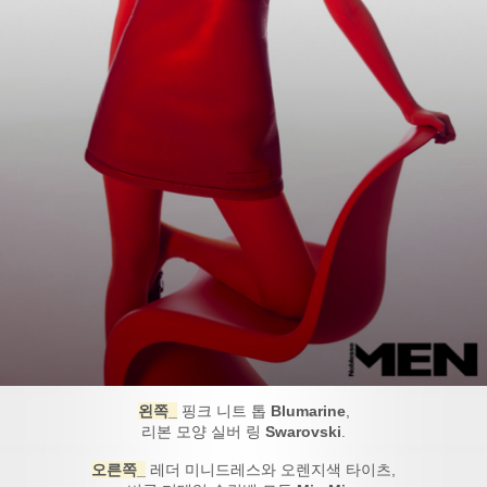
왼쪽_
핑크 니트 톱
Blumarine
,
리본 모양 실버 링
Swarovski
.
오른쪽_
레더 미니드레스와 오렌지색 타이츠,