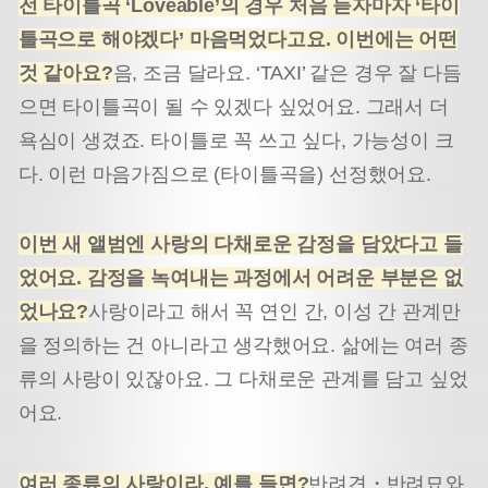
전 타이틀곡
‘Loveable’
의 경우 처음 듣자마자
‘
타이
틀곡으로 해야겠다
’
마음먹었다고요
.
이번에는 어떤
것 같아요
?
음, 조금 달라요. ‘TAXI’ 같은 경우 잘 다듬
으면 타이틀곡이 될 수 있겠다 싶었어요. 그래서 더
욕심이 생겼죠. 타이틀로 꼭 쓰고 싶다, 가능성이 크
다. 이런 마음가짐으로 (타이틀곡을) 선정했어요.
이번 새 앨범엔 사랑의 다채로운 감정을 담았다고 들
었어요
.
감정을 녹여내는 과정에서 어려운 부분은 없
었나요
?
사랑이라고 해서 꼭 연인 간, 이성 간 관계만
을 정의하는 건 아니라고 생각했어요. 삶에는 여러 종
류의 사랑이 있잖아요. 그 다채로운 관계를 담고 싶었
어요.
여러 종류의 사랑이라
,
예를 들면
?
반려견・반려묘와