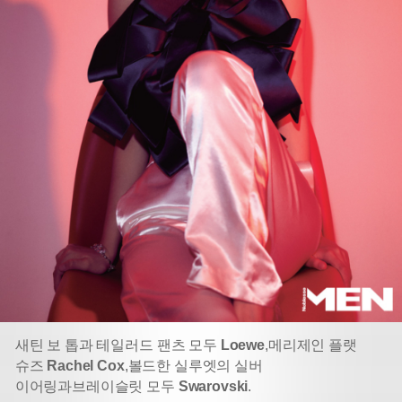
새틴 보 톱과 테일러드 팬츠 모두
Loewe
,
메리제인 플랫
슈즈
Rachel Cox
,
볼드한 실루엣의 실버
이어링과
브레이슬릿 모두
Swarovski
.