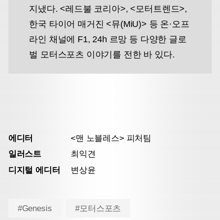
지냈다. <레드불 코리아>, <모터트렌드>,
한국 타이어 매거진 <뮤(MiU)> 등 온·오프
라인 채널에 F1, 24h 르망 등 다양한 글로
벌 모터스포츠 이야기를 전한 바 있다.
에디터
<맨 노블레스> 피처팀
일러스트
최익견
디지털 에디터
변상윤
#Genesis
#모터스포츠