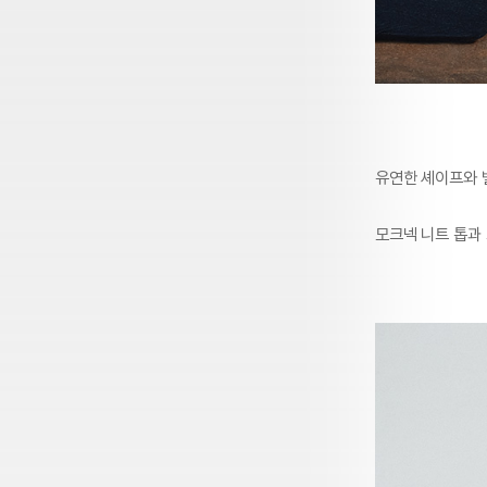
유연한 셰이프와 
모크넥 니트 톱과 