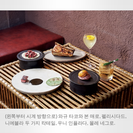
(왼쪽부터 시계 방향으로) 와규 타코와 본 매로, 펠리시다드,
니에블라 두 가지 칵테일, 우니 인플라다, 몰레 네그로.