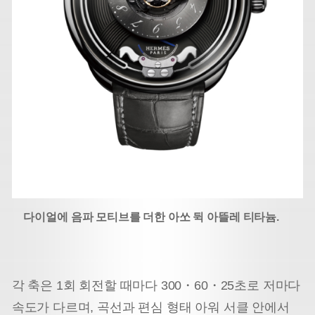
다이얼에 음파 모티브를 더한 아쏘 뒥 아뜰레 티타늄.
각 축은 1회 회전할 때마다 300・60・25초로 저마다
속도가 다르며, 곡선과 편심 형태 아워 서클 안에서