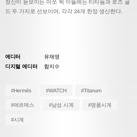
정신이 돋보이는 아쏘 뒥 아뜰레는 티타늄과 로즈 골
드 두 가지로 선보이며, 각각 24개 한정 생산한다.
에디터
유재영
디지털 에디터
함지수
#Hermès
#WATCH
#Titanum
#에르메스
#남성 시계
#명품시계
#시계