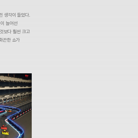
런 생각이 들었다.
텔이 늘어선
 것보다 훨씬 크고
화끈한 쇼가