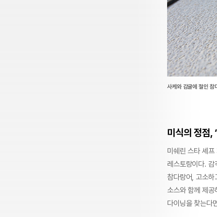
사케와 감귤에 절인 참
미식의 정점, ‘
미쉐린 스타 셰프
레스토랑이다. 감각
참다랑어, 고소하
소스와 함께 제공
다이닝을 찾는다면,