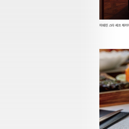
미쉐린 스타 셰프 제러미