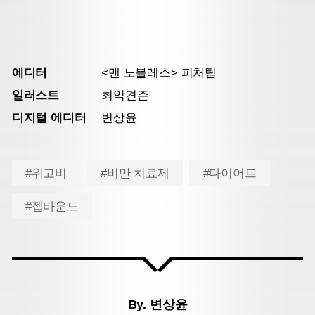
에디터
<맨 노블레스> 피처팀
일러스트
최익견즌
디지털 에디터
변상윤
#위고비
#비만 치료제
#다이어트
#젭바운드
By.
변상윤