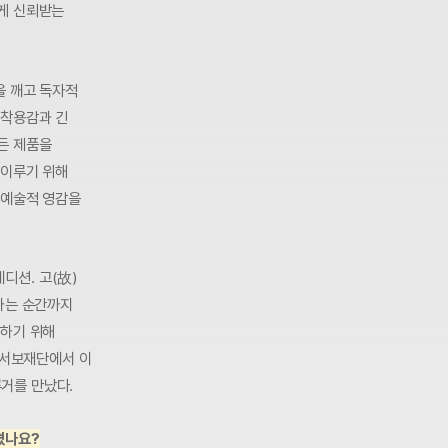
게 신뢰받는
을 깨고 독자적
 착용감과 긴
든 제품을
 이루기 위해
 예술적 영감을
에디션. 고(故)
하는 순간까지
개하기 위해
박서보재단에서 이
거를 만났다.
졌나요?