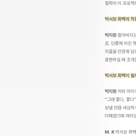
철학이 이 프로젝
박서보 화백의 작
박지환
할아버지는
죠. 단풍에 비친
차콜을 안경에 담
표현하실 때 조개
박서보 화백이 필
박지환
저와 마이
“그래 좋다, 좋
보낼 만큼 세심하
더해졌기에 여러모
M. K
박서보 화백