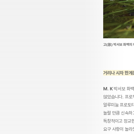
고(故) 박서보 화백의 
거리나 시차 한계
M. K
박서보 화백
않았습니다. 프로
알루미늄 프로토타
놀랄 만큼 신속하
독창적이고 정교한
요구 사항이 놀라