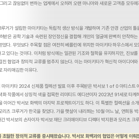
 그리고 끊임없이 변하는 업계에서 오히려 오랜 마니아와 새로운 고객층 모두에
 크루거가 설립한 마이키타는 독립적 생산 방식을 개발하며 기존 안경 산업의 틀
특허받은 공학 기술과 숙련된 장인정신을 결합해 개인의 얼굴에 완벽히 안착하는
얻었다. 무엇보다 주목할 점은 여전히 베를린에 위치한 마이키타 하우스에서 모
고 있다는 것이다. 이처럼 방식에는 일관된 기조와 철학을 유지하지만, 진보를
걸친 협업과 창의적 교류를 멈추지 않는다. 이는 마이키타가 혁신적 아이디어와
로 자리매김한 이유다.
 마이키타 2024 신제품 컬렉션 발표 이후 주목받은 박서보 1 of 0 아티스트 
색화 작품에서 상징적 색을 접목한 리미티드 에디션이자 2023년 91세로 타계
을 이어간 박서보 화백의 마지막 프로젝트이기도 하다. 이 특별한 컬렉션을 소
모리츠 크루거가 한국을 찾았다. 가을 햇살이 내리쬐는 10월 어느 날, 연희동 
간 박서보의 손자이자 박서보 재단 크리에이티브 디렉터 박지환과 모리츠 크루
 초월한 창의적 교류를 중시해왔습니다. 박서보 화백과의 협업은 어떻게 이뤄