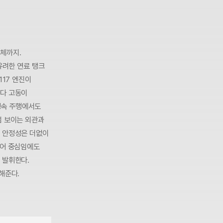
차체까지.
유려한 연료 탱크
117 엔진이
마다 고동이
정속 주행에서도
럼 보이는 외관과
행 안정성은 더없이
리어 중심임에도
 발휘한다.
해준다.