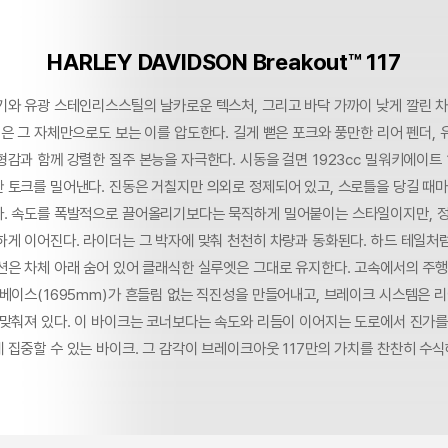
HARLEY DAVIDSON Breakout™ 117
기와 유광 스테인리스스틸의 날카로운 텍스처, 그리고 바닥 가까이 낮게 깔린 
은 그 자체만으로도 보는 이를 압도한다. 길게 뻗은 포크와 풍만한 리어 펜더, 
감과 함께 강렬한 질주 본능을 자극한다. 시동을 걸면 1923cc 밀워키에이트 
 토크를 밀어낸다. 진동은 거칠지만 의외로 정제되어 있고, 스로틀을 당길 때
. 속도를 폭발적으로 끌어올리기보다는 묵직하게 밀어붙이는 스타일이지만, 
하게 이어진다. 라이더는 그 박자에 맞춰 천천히 차량과 동화된다. 하드 테일처
션은 차체 아래 숨어 있어 클래식한 실루엣은 그대로 유지한다. 고속에서의 주
휠베이스(1695mm)가 흔들림 없는 직진성을 만들어내고, 브레이크 시스템은 
 맞춰져 있다. 이 바이크는 코너보다는 속도와 리듬이 이어지는 도로에서 진가를
 집중할 수 있는 바이크. 그 감각이 브레이크아웃 117만의 가치를 찬찬히 수식