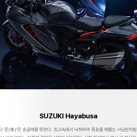
SUZUKI Hayabusa
자 ‘준(隼)’은 송골매를 뜻한다. 초고속에서 낙하하며 목표를 꿰뚫는 사냥꾼처