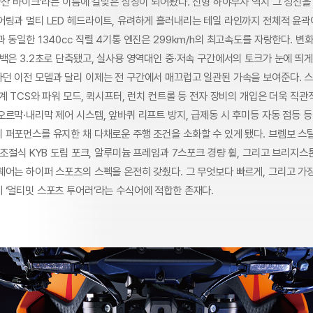
양산 바이크’라는 이름에 걸맞은 상징이 되어왔다. 신형 하야부사 역시 그 정신을
어링과 멀티 LED 헤드라이트, 유려하게 흘러내리는 테일 라인까지 전체적 윤곽
 동일한 1340cc 직렬 4기통 엔진은 299km/h의 최고속도를 자랑한다. 변
백은 3.2초로 단축됐고, 실사용 영역대인 중·저속 구간에서의 토크가 눈에 띄게
던 이전 모델과 달리 이제는 전 구간에서 매끄럽고 일관된 가속을 보여준다. 
계 TCS와 파워 모드, 퀵시프터, 런치 컨트롤 등 전자 장비의 개입은 더욱 직관
르막·내리막 제어 시스템, 앞바퀴 리프트 방지, 급제동 시 후미등 자동 점등 등
 퍼포먼스를 유지한 채 다채로운 주행 조건을 소화할 수 있게 됐다. 브렘보 
 조절식 KYB 도립 포크, 알루미늄 프레임과 7스포크 경량 휠, 그리고 브리지스톤
웨어는 하이퍼 스포츠의 스펙을 온전히 갖췄다. 그 무엇보다 빠르게, 그리고 가
 ‘얼티밋 스포츠 투어러’라는 수식어에 적합한 존재다.