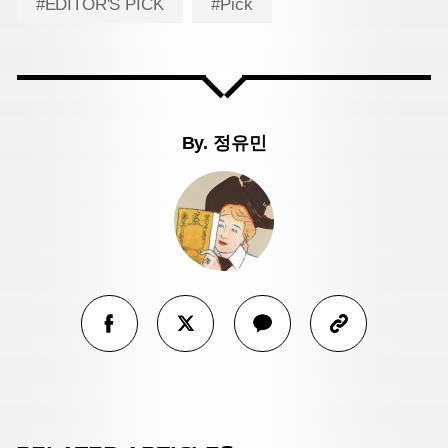
#EDITOR'S PICK
#Pick
By.
정유민