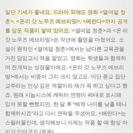
일단 기세가 좋네요. 드라마 외에도 영화 <열여덟 청
춘>, <온리 갓 노우즈 에브리띵>, <베란다>까지 공개
를 앞둔 작품이 쌓여 있어요.
<열여덟 청춘>과 <온 리
갓 노우즈 에브리띵>은 작년에 촬영을 마쳤어요. 소
설이 원작인 <열여덟 청춘>에서는 남다른 교육관을
가진 담임교사 역을 맡았고, 영화는 학생들과 함께하
며 전개되는 성장물이에요. <온리 갓 노우즈 에브리
띵>에서는 비중이 그리 크지 않고요. 이단 종교 집단
교주라는 인상 깊은 역할이라 제가 꼭 하고 싶다고 했
죠. 원래 시놉시스에 캐릭터 연령이 40대로 표시돼
있어 못할 뻔했지만, 한 달 후 “배역 나이를 낮출 테니
함께하시죠”라고 다시 연락을 주셨어요. <베란다>는
스릴러물인데, 생각해보니 이제는 작품 할 때 항상 아
이가 있더군요.(웃음)