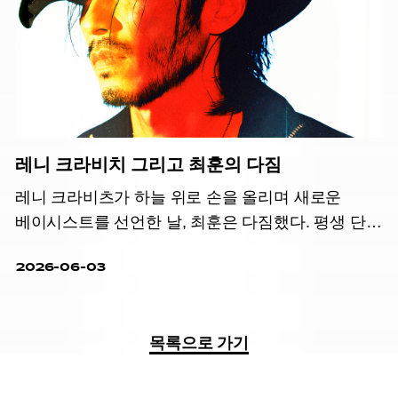
레니 크라비치 그리고 최훈의 다짐
레니 크라비츠가 하늘 위로 손을 올리며 새로운
베이시스트를 선언한 날, 최훈은 다짐했다. 평생 단
한 번 전력 질주할 기회가 주어진다면 바로
2026-06-03
지금이라고.
목록으로 가기