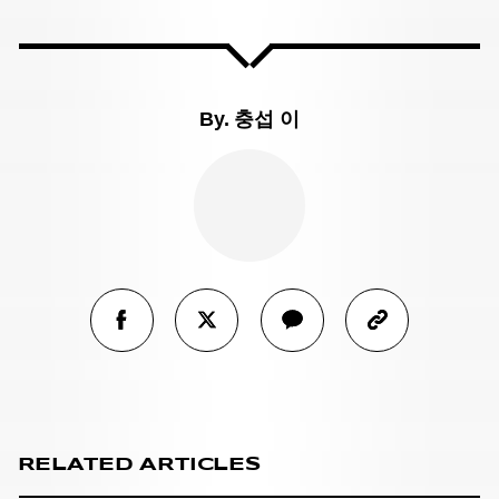
By.
충섭 이
RELATED ARTICLES