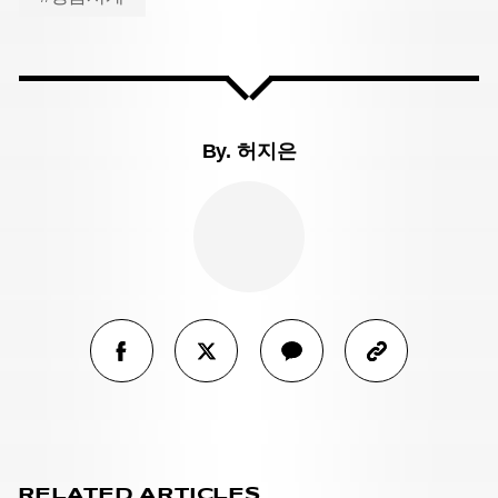
By.
허지은
RELATED ARTICLES