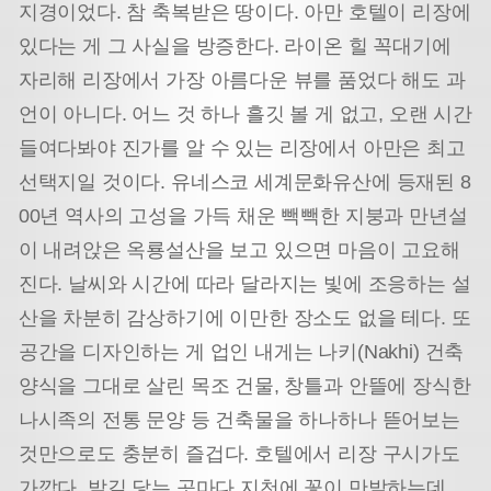
지경이었다. 참 축복받은 땅이다. 아만 호텔이 리장에
있다는 게 그 사실을 방증한다. 라이온 힐 꼭대기에
자리해 리장에서 가장 아름다운 뷰를 품었다 해도 과
언이 아니다. 어느 것 하나 흘깃 볼 게 없고, 오랜 시간
들여다봐야 진가를 알 수 있는 리장에서 아만은 최고
선택지일 것이다. 유네스코 세계문화유산에 등재된 8
00년 역사의 고성을 가득 채운 빽빽한 지붕과 만년설
이 내려앉은 옥룡설산을 보고 있으면 마음이 고요해
진다. 날씨와 시간에 따라 달라지는 빛에 조응하는 설
산을 차분히 감상하기에 이만한 장소도 없을 테다. 또
공간을 디자인하는 게 업인 내게는 나키(Nakhi) 건축
양식을 그대로 살린 목조 건물, 창틀과 안뜰에 장식한
나시족의 전통 문양 등 건축물을 하나하나 뜯어보는
것만으로도 충분히 즐겁다. 호텔에서 리장 구시가도
가깝다. 발길 닿는 곳마다 지천에 꽃이 만발하는데,