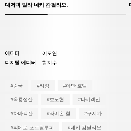
대저택 빌라 네키 캄팔리오.
에디터
이도연
디지털 에디터
함지수
#중국
#리장
#아만 호텔
#옥룡설산
#호도협
#나시객잔
#차마객잔
#라이온 힐
#구시가
#피에로 포르탈루피
#네키 캄팔리오