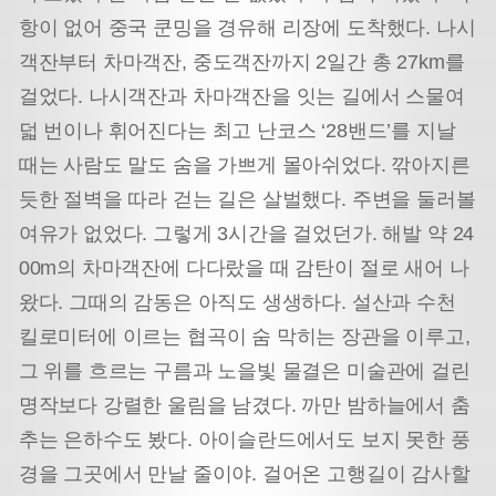
항이 없어 중국 쿤밍을 경유해 리장에 도착했다. 나시
객잔부터 차마객잔, 중도객잔까지 2일간 총 27km를
걸었다. 나시객잔과 차마객잔을 잇는 길에서 스물여
덟 번이나 휘어진다는 최고 난코스 ‘28밴드’를 지날
때는 사람도 말도 숨을 가쁘게 몰아쉬었다. 깎아지른
듯한 절벽을 따라 걷는 길은 살벌했다. 주변을 둘러볼
여유가 없었다. 그렇게 3시간을 걸었던가. 해발 약 24
00m의 차마객잔에 다다랐을 때 감탄이 절로 새어 나
왔다. 그때의 감동은 아직도 생생하다. 설산과 수천
킬로미터에 이르는 협곡이 숨 막히는 장관을 이루고,
그 위를 흐르는 구름과 노을빛 물결은 미술관에 걸린
명작보다 강렬한 울림을 남겼다. 까만 밤하늘에서 춤
추는 은하수도 봤다. 아이슬란드에서도 보지 못한 풍
경을 그곳에서 만날 줄이야. 걸어온 고행길이 감사할