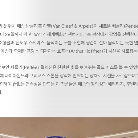
& 워치 메종 반클리프 아펠(Van Cleef & Arpels)이 새로운 뻬를리(Perlé
터 28일까지 약 한 달간 신세계백화점 센텀시티 1층 광장에서 팝업을 진행한다
조형물과 윈도우 쇼케이스, 움직이는 구를 조합해 공간이 살아 움직이는 듯한 
 메종과 함께한 프랑스 디자이너 호프너(Arthur Hoffner)가 시선을 사로잡
선보인 뻬를리(Perlée) 컬렉션은 찬란한 빛을 보여주는 골드 비즈를 볼 수 있었
드에 다이아몬드와 프레셔스 스톤을 장식해 반짝이는 광채로 시선을 사로잡으며
결합하여 끝없는 연속성을 만드는 이 작품들은 메종의 창의성과 헤리티지, 주얼
.