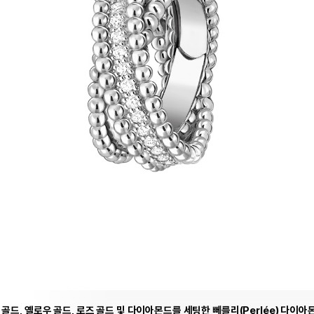
 골드, 옐로우 골드, 로즈 골드 및 다이아몬드를 세팅한 뻬를리(Perlée) 다이아