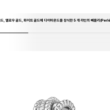
골드, 옐로우 골드, 화이트 골드에 다이아몬드를 장식한 5 개 라인의 뻬를리(Perl