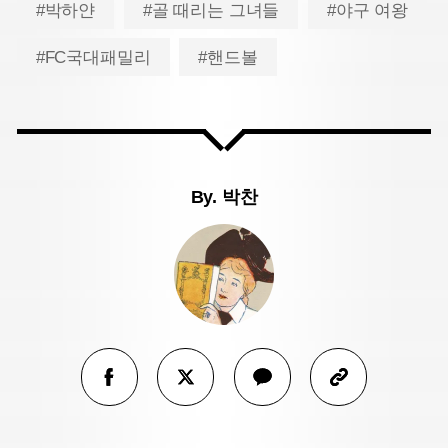
#박하얀
#골 때리는 그녀들
#야구 여왕
#FC국대패밀리
#핸드볼
By.
박찬