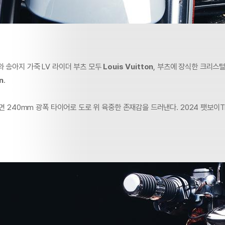
 송아지 가죽 LV 라이더 부츠 모두
Louis
Vuitton
, 부츠에 장식한 크리스
n
.
후면 240mm 광폭 타이어로 도로 위 육중한 존재감을 드러낸다. 2024 팻보이T