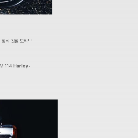
털 장식 깃털 모티브
M 114
Harley-