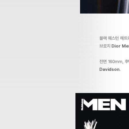
블랙 웨스턴 해트와
브로치
Dior Me
전면 160mm, 
Davidson
.