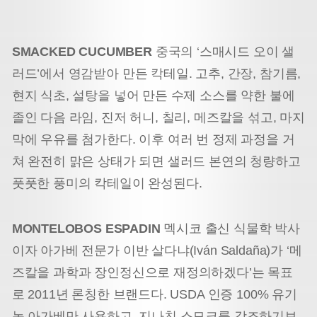
SMACKED CUCUMBER
중국의 ‘스매시드 오이 샐
러드’에서 영감받아 만든 칵테일. 고추, 간장, 참기름,
현지 식초, 설탕을 넣어 만든 수제 소스를 약한 불에
졸인 다음 라임, 진저 허니, 칠리, 메즈칼을 섞고, 마지
막에 우유를 첨가한다. 이후 여러 번 정제 과정을 거
쳐 완전히 맑은 상태가 되면 샐러드 본연의 청량하고
풋풋한 풍미의 칵테일이 완성된다.
MONTELOBOS ESPADIN
멕시코 출신 식물학 박사
이자 아가베 전문가 이반 살다냐(Iván Saldaña)가 ‘메
즈칼을 과학과 장인정신으로 재정의하겠다’는 목표
로 2011년 론칭한 브랜드다. USDA 인증 100% 유기
농 아가베만 사용하고, 지나친 스모크를 강조하기보