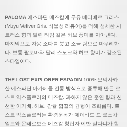
PALOMA
에스파딘 메즈칼에 무유 베티베르 그리스
(Muyu Vetiver Gris, 식물성 리큐어)를 더해 섬세한 시
트러스 향과 말린 타임 같은 허브 풍미를 자아낸다.
마지막으로 자몽 소다를 붓고 소금 림으로 마무리한
다. 보통 팔로마와 달리 스모크와 허브 향미가 강조된
스타일이다.
THE LOST EXPLORER ESPADIN
100% 오악사카
산 에스파딘 아가베를 전통 방식으로 증류해 만든 로
스트 익스플로러의 메즈칼. 과하지 않은 훈연 향과 신
선한 아가베, 허브, 감귤 껍질의 균형이 조화롭다. 로
스트 익스플로러는 환경운동가 데이비드 드 로스차
일드와 몬테로보스 메즈칼 창립자 이반 살다냐가 함