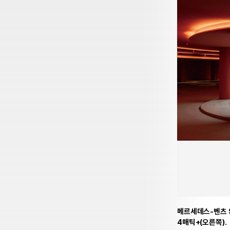
메르세데스-벤츠 S
4매틱+(오른쪽).