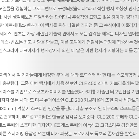
CLE 카브리올레 및 CLE 쿠페, 메르세데스-AMG SL 등 자사의 드림카 라
모델들을 경험하는 프로그램으로 구성되었습니다”라고 적힌 행사 초청장 인사
. 사실 생각해보면 드림카라는 단어만큼 추상적인 표현도 없을 것이다. 평가 
지만 메르세데스-벤츠가 이 행사를 위해 나열한 라인업 중 그 수식어에 어울리지 
르세데스-벤츠는 가장 세련된 기술력 안에서도 모든 감각을 깨우는 디자인 언어
세데스-벤츠는 최고 차량을 만들고, 이를 고객에게 전달하는 과정에 집중하는 것
벤츠코리아 대표이사가 행사장에서 외친 이 말은 이번 행사가 지향하는 바를 
 자리에서 각 기자들에게 배정한 쿠페 세 대와 로드스터 카 한 대는 스포티함과
충분했다. 그중 이번 행사에서 처음 선보인 CLE 450 4매틱 카브리올레는 
베이스를 기반으로 스포츠카 이미지를 연출했다. 6기통 가솔린 터보엔진을 기
지지 않는 차다. 또 다른 뉴페이스인 CLE 200 카브리올레 또한 자사 세단보
,430mm) 덕분에 스포티한 인상을 풍긴다. 다층 구조로 된 어쿠스틱 소프트톱
 견고하며, 부드럽고 가벼운 핸들링 감각을 보여준다. CLE 200 쿠페와 CLE 
래스 쿠페의 스포티한 디자인과 E클래스 쿠페의 아늑하고 고급스러운 강점만을 
빠른 스티어링 응답성 덕분에 비가 퍼붓는 도로에서도 독보적 존재감을 발한다.