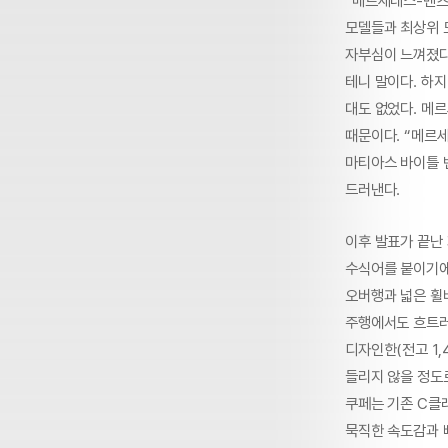
“메르세데스-벤츠 
모델들과 최상위 
자부심이 느껴졌다
테니 말이다. 하
대도 없었다. 메
때문이다. “메르
마티아스 바이틀 
드러낸다.
이후 발표가 끝난
수식어를 붙이기에 
오버행과 넓은 휠
주행에서도 흐트러
디자인한(전고 1
들리지 않을 정도로
쿠페는 기존 C클
묵직한 속도감과 