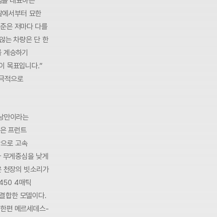
인업을 대표하는
말에서부터 묘한
기준은 저마다 다를
않는 차량은 단 한
를 계승하기
이 목표입니다.”
궁극적으로
 낭만이라는
짧은 프런트
반으로 고속
다 무게중심을 낮게
은 천장의 빗소리가
450 4매틱
결합한 모델이다.
 한편 메르세데스-