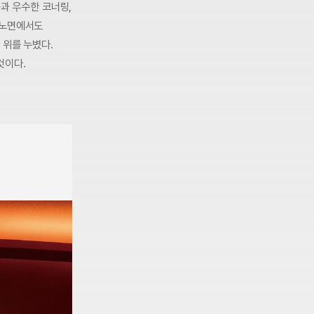
능과 우수한 코너링,
 노면에서도
 위를 누볐다.
것이다.