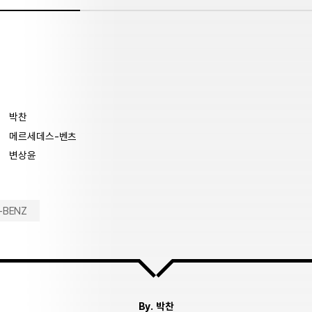
박찬
메르세데스-벤츠
변상윤
-BENZ
By.
박찬