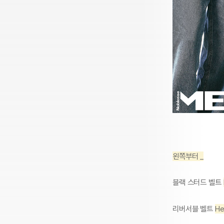
왼쪽부터 _
블랙 스터드 벨트
리버서블 벨트
He