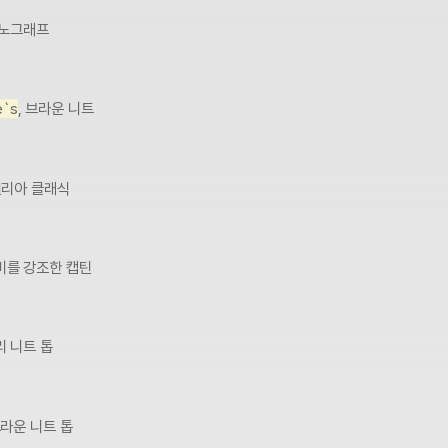
로노그래프
e`s
, 브라운 니트
밀리아 클래식
비를 강조한 캡틴
리 니트 톱
브라운 니트 톱