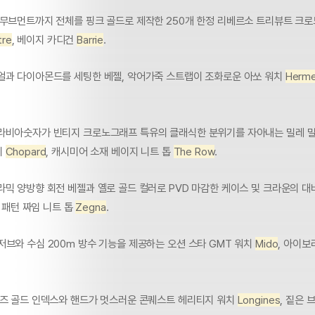
 무브먼트까지 전체를 핑크 골드로 제작한 250개 한정 리베르소 트리뷰트 크
tre
, 베이지 카디건
Barrie
.
얼과 다이아몬드를 세팅한 베젤, 악어가죽 스트랩이 조화로운 아쏘 워치
Herm
라비아숫자가 빈티지 크로노그래프 특유의 클래식한 분위기를 자아내는 밀레 
치
Chopard
, 캐시미어 소재 베이지 니트 톱
The Row
.
라믹 양방향 회전 베젤과 옐로 골드 컬러로 PVD 마감한 케이스 및 크라운의 대
, 패턴 짜임 니트 톱
Zegna
.
저브와 수심 200m 방수 기능을 제공하는 오션 스타 GMT 워치
Mido
, 아이보
로즈 골드 인덱스와 핸드가 멋스러운 콘퀘스트 헤리티지 워치
Longines
, 짙은 