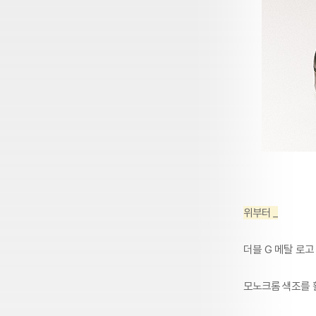
위부터 _
더블 G 메탈 로고
모노크롬 색조를 