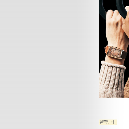
왼쪽부터 _