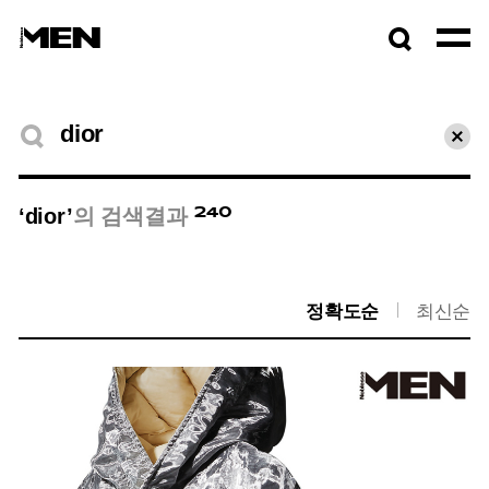
검색창
열기
검색결과
초기
240
‘dior’
의 검색결과
정확도순
최신순