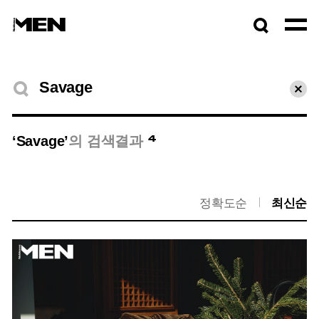
검색창
열기
검색결과
초기
4
‘Savage’
의 검색결과
정확도순
최신순