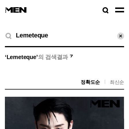
검색창
열기
검색결과
초기
7
‘Lemeteque’
의 검색결과
정확도순
최신순